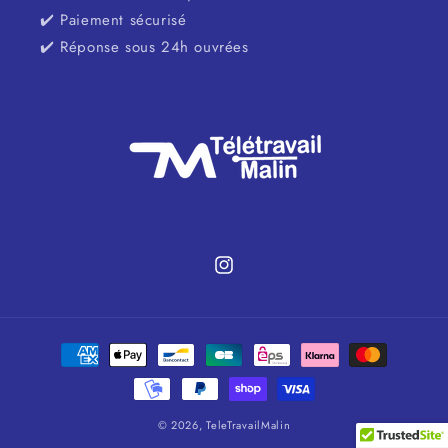
✔️ Paiement sécurisé
✔️ Réponse sous 24h ouvrées
Instagram
Moyens
de
paiement
© 2026,
TeleTravailMalin