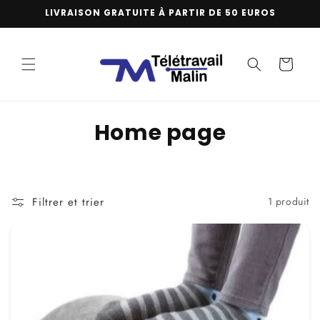
et
LIVRAISON GRATUITE À PARTIR DE 50 EUROS
passer
au
contenu
Panier
C
Home page
o
l
Filtrer et trier
1 produit
l
e
c
t